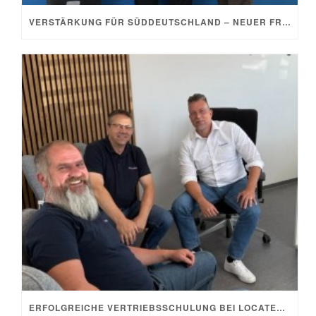
VERSTÄRKUNG FÜR SÜDDEUTSCHLAND – NEUER FRANCHISEPARTNER IN KEMPTEN
ERFOLGREICHE VERTRIEBSSCHULUNG BEI LOCATEC GIESSEN