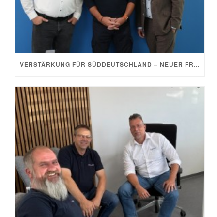
VERSTÄRKUNG FÜR SÜDDEUTSCHLAND – NEUER FRANCHISEPARTNER IN KEMPTEN